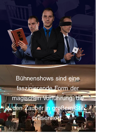
Bühnenshows sind eine
faszinierende Form der
magischen Vorführung, die
den Zauber in großem Stil
präsentiert.