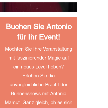
Buchen Sie Antonio
für Ihr Event!
Möchten Sie Ihre Veranstaltung
mit faszinierender Magie auf
ein neues Level heben?
Erleben Sie die
unvergleichliche Pracht der
Bühnenshows mit Antonio
Mamut. Ganz gleich, ob es sich