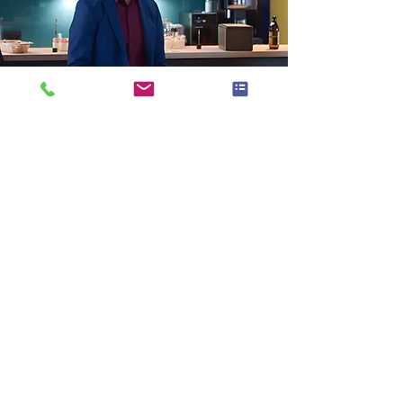
Antonio Mamuts
Bühnenshows:
Auftritte in
Deutschlands Städten
Antonio Mamut hat sich als
herausragender Künstler in der
deutschen Unterhaltungsbranche
etabliert, insbesondere durch seine