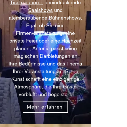
Tischzauberei
, beeindruckende
Saalshows
und
atemberaubende
Bühnenshows
.
Egal, ob Sie eine
Firmenveranstaltung, eine
private Feier oder eine Hochzeit
planen, Antonio passt seine
magischen Darbietungen an
Ihre Bedürfnisse und das Thema
Ihrer Veranstaltung an. Seine
Kunst schafft eine einzigartige
Atmosphäre, die Ihre Gäste
verblüfft und begeistert.
Mehr erfahren