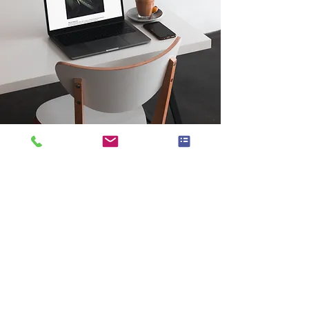
Buchen Sie Antonio für
Ihre Veranstaltung in
Frankfurt!
Verleihen Sie Ihrer Veranstaltung
einen Hauch von Magie, indem Sie
Antonio für zauberhafte Unterhaltung
in Frankfurt buchen! Egal, ob es sich