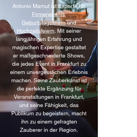
Antonio Mamut ist Experte für
Firmenevents
,
Geburtstagsfeiern
und
Hochzeitsfeiern
. Mit seiner
langjährigen Erfahrung und
magischen Expertise gestaltet
er maßgeschneiderte Shows,
die jedes Event in Frankfurt zu
einem unvergesslichen Erlebnis
machen. Seine Zauberkunst ist
die perfekte Ergänzung für
Veranstaltungen in Frankfurt,
und seine Fähigkeit, das
Publikum zu begeistern, macht
ihn zu einem gefragten
Zauberer in der Region.